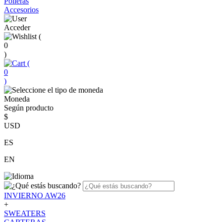
Polleras
Accesorios
Acceder
(
0
)
(
0
)
Moneda
Según producto
$
USD
ES
EN
INVIERNO AW26
+
SWEATERS