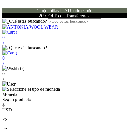
Canje millas ITAU todo el año
20% OFF con Transferencia
(
0
)
(
0
)
(
0
)
Moneda
Según producto
$
USD
ES