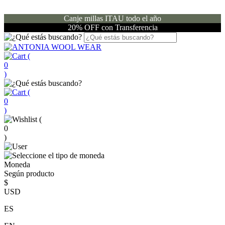
Canje millas ITAU todo el año
20% OFF con Transferencia
(
0
)
(
0
)
(
0
)
Moneda
Según producto
$
USD
ES