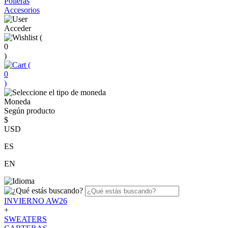
Polleras
Accesorios
Acceder
(
0
)
(
0
)
Moneda
Según producto
$
USD
ES
EN
INVIERNO AW26
+
SWEATERS