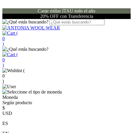
Canje millas ITAU todo el año
20% OFF con Transferencia
(
0
)
(
0
)
(
0
)
Moneda
Según producto
$
USD
ES