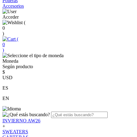
Polleras
Accesorios
Acceder
(
0
)
(
0
)
Moneda
Según producto
$
USD
ES
EN
INVIERNO AW26
+
SWEATERS