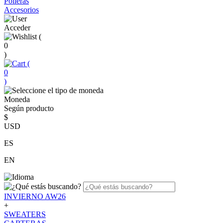
Polleras
Accesorios
Acceder
(
0
)
(
0
)
Moneda
Según producto
$
USD
ES
EN
INVIERNO AW26
+
SWEATERS