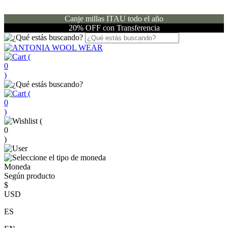
Canje millas ITAU todo el año
20% OFF con Transferencia
(
0
)
(
0
)
(
0
)
Moneda
Según producto
$
USD
ES