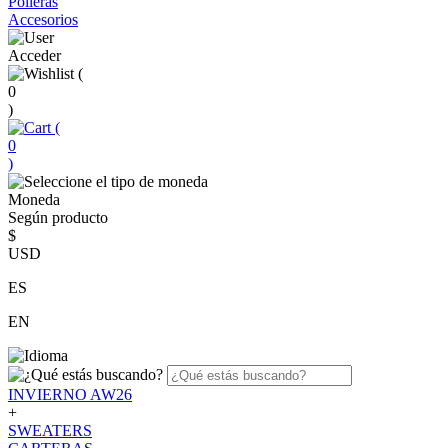
Polleras
Accesorios
Acceder
(
0
)
(
0
)
Moneda
Según producto
$
USD
ES
EN
INVIERNO AW26
+
SWEATERS