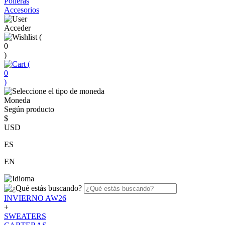
Polleras
Accesorios
Acceder
(
0
)
(
0
)
Moneda
Según producto
$
USD
ES
EN
INVIERNO AW26
+
SWEATERS