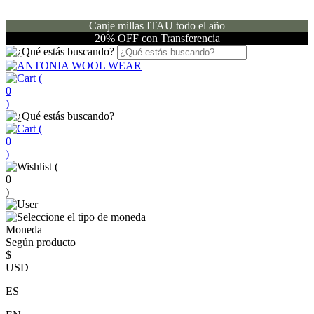
Canje millas ITAU todo el año
20% OFF con Transferencia
(
0
)
(
0
)
(
0
)
Moneda
Según producto
$
USD
ES