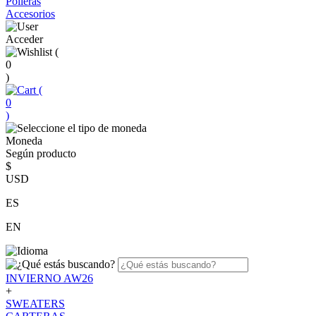
Polleras
Accesorios
Acceder
(
0
)
(
0
)
Moneda
Según producto
$
USD
ES
EN
INVIERNO AW26
+
SWEATERS