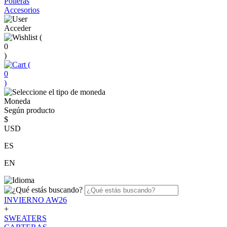
Polleras
Accesorios
Acceder
(
0
)
(
0
)
Moneda
Según producto
$
USD
ES
EN
INVIERNO AW26
+
SWEATERS