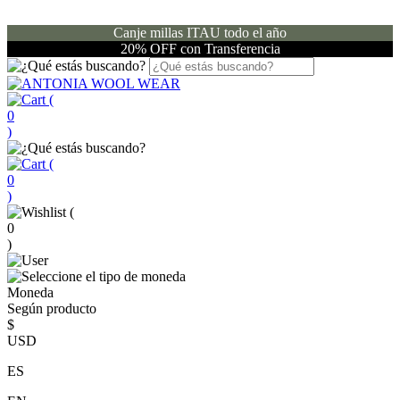
Canje millas ITAU todo el año
20% OFF con Transferencia
(
0
)
(
0
)
(
0
)
Moneda
Según producto
$
USD
ES