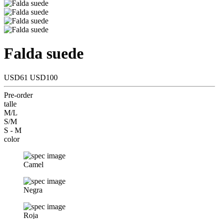
Falda suede
USD61
USD100
Pre-order
talle
M/L
S/M
S - M
color
Camel
Negra
Roja