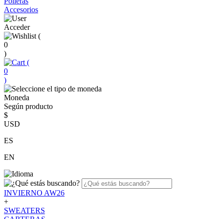
Polleras
Accesorios
Acceder
(
0
)
(
0
)
Moneda
Según producto
$
USD
ES
EN
INVIERNO AW26
+
SWEATERS