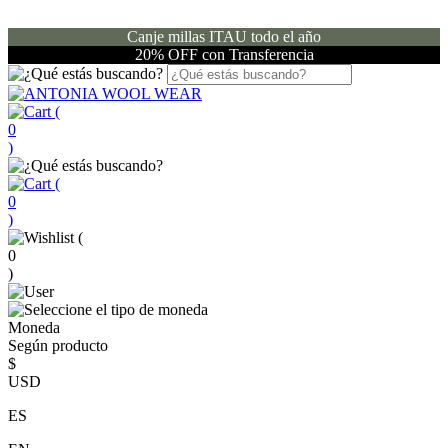
Canje millas ITAU todo el año
20% OFF con Transferencia
(
0
)
(
0
)
(
0
)
Moneda
Según producto
$
USD
ES