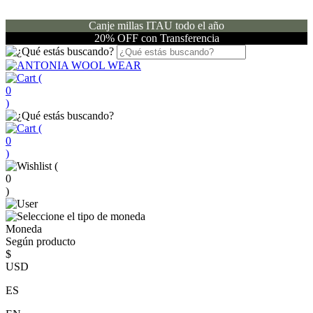
Canje millas ITAU todo el año
20% OFF con Transferencia
(
0
)
(
0
)
(
0
)
Moneda
Según producto
$
USD
ES