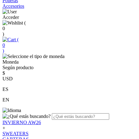
Polleras
Accesorios
Acceder
(
0
)
(
0
)
Moneda
Según producto
$
USD
ES
EN
INVIERNO AW26
+
SWEATERS