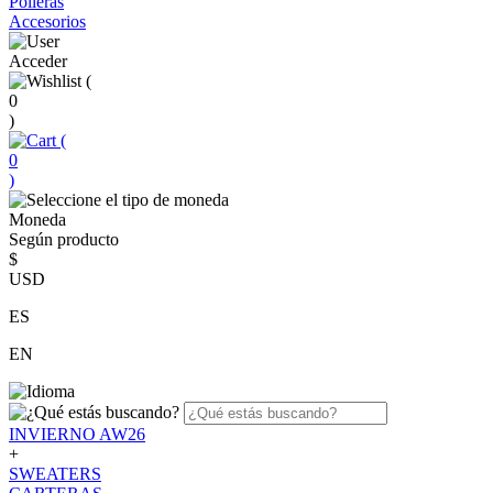
Polleras
Accesorios
Acceder
(
0
)
(
0
)
Moneda
Según producto
$
USD
ES
EN
INVIERNO AW26
+
SWEATERS