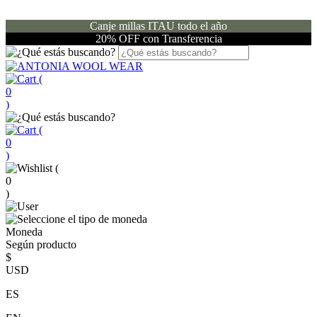
Canje millas ITAU todo el año
20% OFF con Transferencia
(
0
)
(
0
)
(
0
)
Moneda
Según producto
$
USD
ES