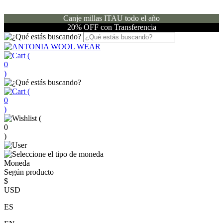
Canje millas ITAU todo el año
20% OFF con Transferencia
(
0
)
(
0
)
(
0
)
Moneda
Según producto
$
USD
ES