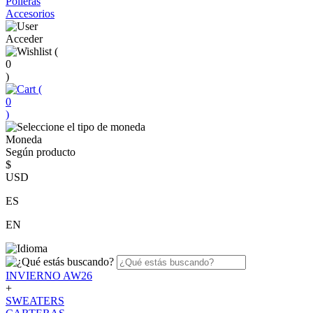
Polleras
Accesorios
Acceder
(
0
)
(
0
)
Moneda
Según producto
$
USD
ES
EN
INVIERNO AW26
+
SWEATERS