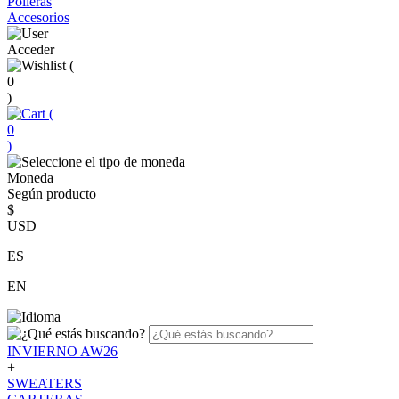
Polleras
Accesorios
Acceder
(
0
)
(
0
)
Moneda
Según producto
$
USD
ES
EN
INVIERNO AW26
+
SWEATERS