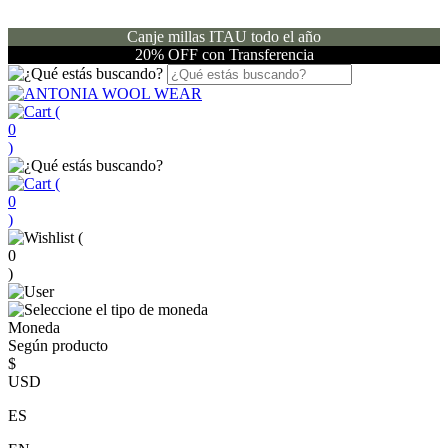
Canje millas ITAU todo el año
20% OFF con Transferencia
(
0
)
(
0
)
(
0
)
Moneda
Según producto
$
USD
ES