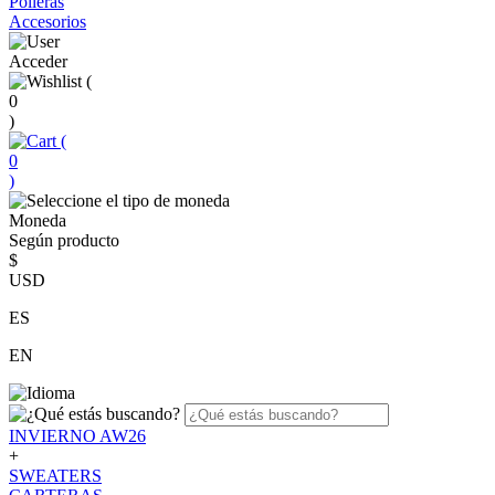
Polleras
Accesorios
Acceder
(
0
)
(
0
)
Moneda
Según producto
$
USD
ES
EN
INVIERNO AW26
+
SWEATERS