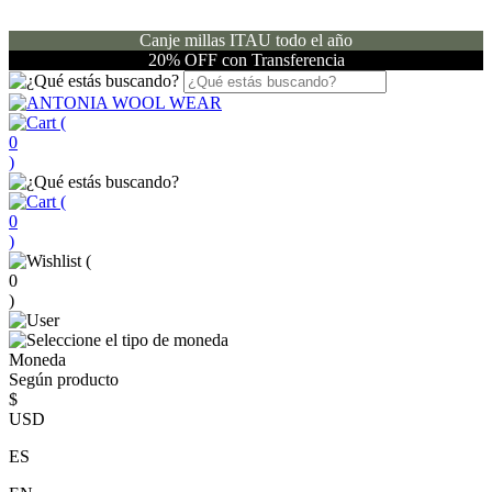
Canje millas ITAU todo el año
20% OFF con Transferencia
(
0
)
(
0
)
(
0
)
Moneda
Según producto
$
USD
ES