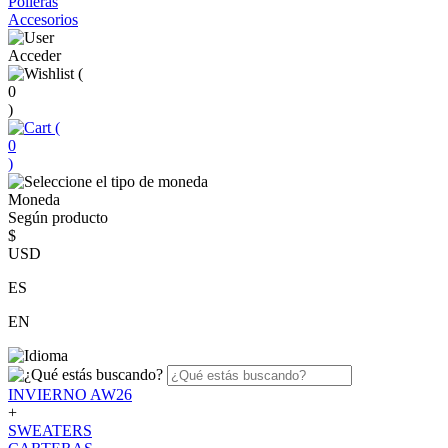
Polleras
Accesorios
Acceder
(
0
)
(
0
)
Moneda
Según producto
$
USD
ES
EN
INVIERNO AW26
+
SWEATERS