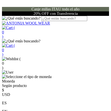
Canje millas ITAU todo el año
20% OFF con Transferencia
(
0
)
(
0
)
(
0
)
Moneda
Según producto
$
USD
ES