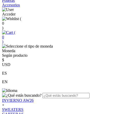
Polleras
Accesorios
Acceder
(
0
)
(
0
)
Moneda
Según producto
$
USD
ES
EN
INVIERNO AW26
+
SWEATERS