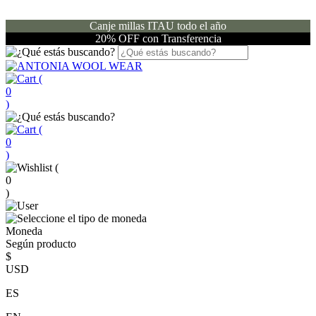
Canje millas ITAU todo el año
20% OFF con Transferencia
(
0
)
(
0
)
(
0
)
Moneda
Según producto
$
USD
ES