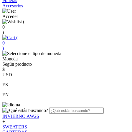
Polleras
Accesorios
Acceder
(
0
)
(
0
)
Moneda
Según producto
$
USD
ES
EN
INVIERNO AW26
+
SWEATERS