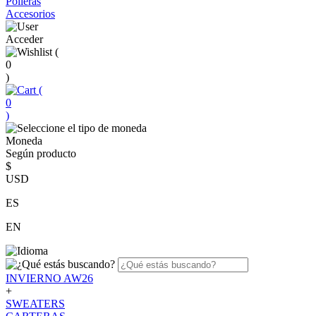
Polleras
Accesorios
Acceder
(
0
)
(
0
)
Moneda
Según producto
$
USD
ES
EN
INVIERNO AW26
+
SWEATERS