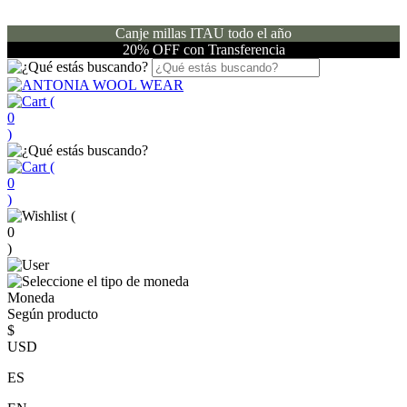
Canje millas ITAU todo el año
20% OFF con Transferencia
(
0
)
(
0
)
(
0
)
Moneda
Según producto
$
USD
ES